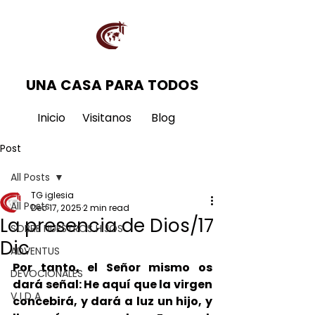
UNA CASA PARA TODOS
Inicio
Visitanos
Blog
Post
All Posts
TG iglesia
All Posts
Dec 17, 2025
2 min read
La presencia de Dios/17
SOBRE NUESTROS HIJOS
Dic
ADVENTUS
Por tanto, el Señor mismo os 
DEVOCIONALES
dará señal: He aquí que la virgen 
V I D A
concebirá, y dará a luz un hijo, y 