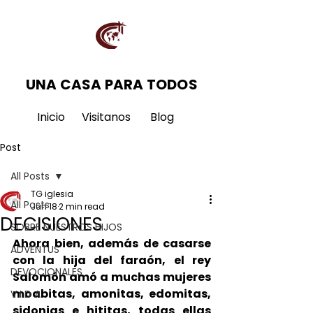
UNA CASA PARA TODOS
Inicio
Visitanos
Blog
Post
All Posts
TG iglesia
All Posts
Jun 18
2 min read
DECISIONES
SOBRE NUESTROS HIJOS
Ahora bien, además de casarse 
ADVENTUS
con la hija del faraón, el rey 
DEVOCIONALES
Salomón amó a muchas mujeres 
moabitas, amonitas, edomitas, 
V I D A
sidonias e hititas, todas ellas 