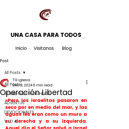
UNA CASA PARA TODOS
Inicio
Visitanos
Blog
Post
All Posts
TG iglesia
All Posts
Dec 8, 2024
5 min read
Operación Libertad
SOBRE NUESTROS HIJOS
«Pero los israelitas pasaron en 
ADVENTUS
seco por en medio del mar, y las 
DEVOCIONALES
aguas les eran como un muro a 
su derecha y a su izquierda. 
V I D A
Aquel día el Señor salvó a Israel 