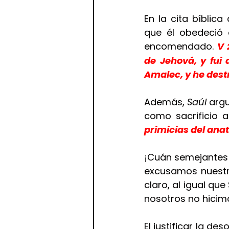
En la cita bíblic
que él obedeció a
encomendado. 
V 
de Jehová, y fui 
Amalec, y he destr
Además, 
Saúl
 arg
como sacrificio a
primicias del anat
¡Cuán semejantes 
excusamos nuestra 
claro, al igual qu
nosotros no hicim
El justificar la d