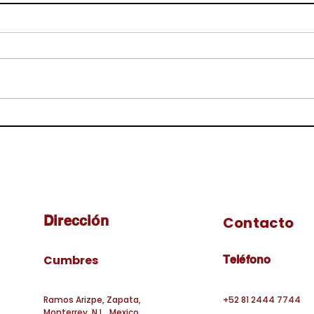
El costo de una herida
EL 
COR
Dirección
Contacto
Cumbres
Teléfono
Ramos Arizpe, Zapata,
+52 81 2444 7744
Monterrey, N.L., Mexico