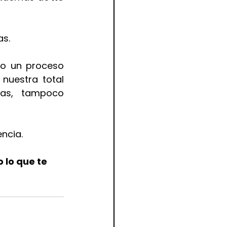
as.
o un proceso 
uestra total 
ias, tampoco 
ncia.
 lo que te 