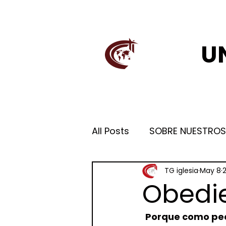
U
All Posts
SOBRE NUESTROS
TG iglesia
May 8
Obedie
Porque como peca