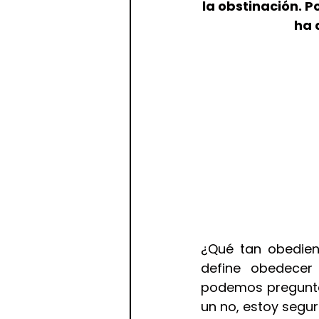
la obstinación. P
ha 
¿Qué tan obedient
define obedecer
podemos preguntar
un no, estoy segu