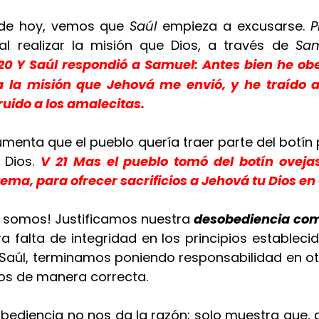
a de hoy, vemos que 
Saúl
 empieza a excusarse. 
P
l realizar la misión que Dios, a través de 
Sa
20
Y Saúl respondió a Samuel: Antes bien he obe
a la misión que Jehová me envió, y he traído a
uido a los amalecitas. 
umenta que el pueblo quería traer parte del botín 
 Dios. 
V 21 Mas el pueblo tomó del botín ovejas
ema, para ofrecer sacrificios a Jehová tu Dios en G
somos! Justificamos nuestra 
desobediencia com
falta de integridad en los principios establecido
e Saúl, terminamos poniendo responsabilidad en otr
os de manera correcta.
esobediencia no nos da la razón; solo muestra que