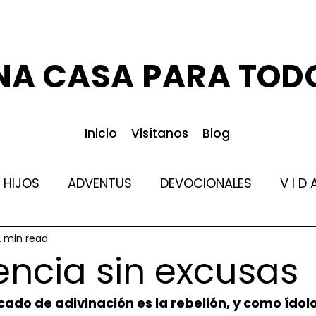
NA CASA PARA TOD
Inicio
Visítanos
Blog
 HIJOS
ADVENTUS
DEVOCIONALES
V I D 
2 min read
ncia sin excusas
do de adivinación es la rebelión, y como ídolos