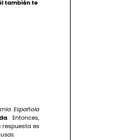
él también te 
mia Española
da
. Entonces, 
 respuesta es 
cusas
.