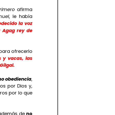
rimero
 afirma 
muel
, le había 
decido la voz 
 Agag rey de 
para ofrecerlo 
 y vacas, las 
ilgal. 
o obediencia
, 
s por Dios y, 
os por lo que 
, además de 
no 