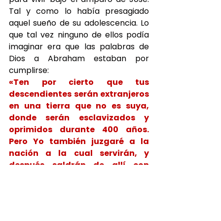
Tal y como lo había presagiado 
aquel sueño de su adolescencia. Lo 
que tal vez ninguno de ellos podía 
imaginar era que las palabras de 
Dios a Abraham estaban por 
cumplirse:
«Ten por cierto que tus 
descendientes serán extranjeros 
en una tierra que no es suya, 
donde serán esclavizados y 
oprimidos durante 400 años. 
Pero Yo también juzgaré a la 
nación a la cual servirán, y 
después saldrán de allí con 
grandes riquezas» (Gén. 15:13-
14).
En unos años, la oscuridad volvería 
a cernirse. El siseo de la serpiente 