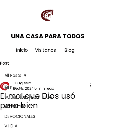
UNA CASA PARA TODOS
Inicio
Visitanos
Blog
Post
All Posts
TG iglesia
All Posts
Dec 5, 2024
5 min read
El mal que Dios usó
SOBRE NUESTROS HIJOS
para bien
ADVENTUS
DEVOCIONALES
V I D A