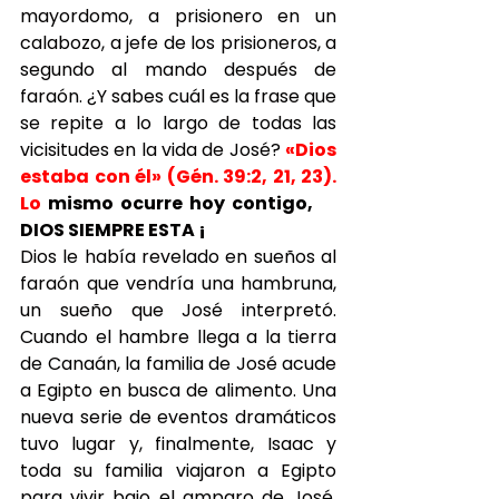
mayordomo, a prisionero en un 
calabozo, a jefe de los prisioneros, a 
segundo al mando después de 
faraón. ¿Y sabes cuál es la frase que 
se repite a lo largo de todas las 
vicisitudes en la vida de José? 
«Dios 
estaba con él» (Gén. 39:2, 21, 23). 
Lo 
mismo ocurre hoy contigo,
[i]
DIOS SIEMPRE ESTA ¡
Dios le había revelado en sueños al 
faraón que vendría una hambruna, 
un sueño que José interpretó. 
Cuando el hambre llega a la tierra 
de Canaán, la familia de José acude 
a Egipto en busca de alimento. Una 
nueva serie de eventos dramáticos 
tuvo lugar y, finalmente, Isaac y 
toda su familia viajaron a Egipto 
para vivir bajo el amparo de José. 