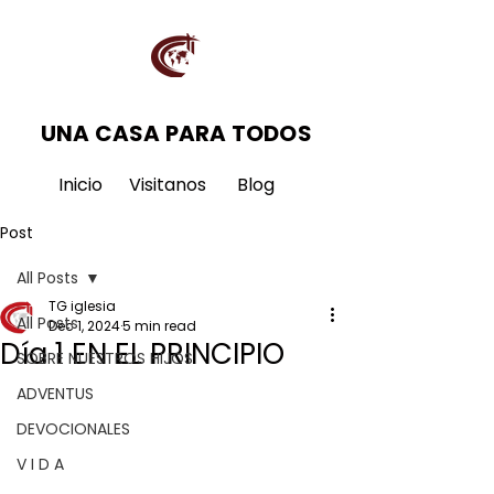
UNA CASA PARA TODOS
Inicio
Visitanos
Blog
Post
All Posts
TG iglesia
All Posts
Dec 1, 2024
5 min read
Día 1 EN EL PRINCIPIO
SOBRE NUESTROS HIJOS
ADVENTUS
DEVOCIONALES
V I D A