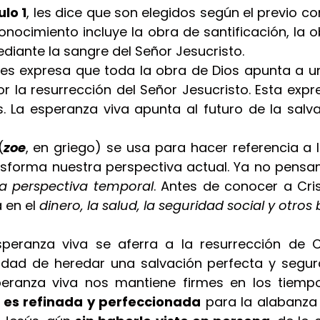
ulo 1
, les dice que son elegidos según el previo c
onocimiento incluye la obra de santificación, la ob
diante la sangre del Señor Jesucristo.
 les expresa que toda la obra de Dios apunta a u
por la resurrección del Señor Jesucristo. Esta expr
 La esperanza viva apunta al futuro de la salvaci
(
zoe
, en griego) se usa para hacer referencia a l
sforma nuestra perspectiva actual. Ya no pensa
la perspectiva temporal
. Antes de conocer a Cri
en el 
dinero, la salud, la seguridad social y otros 
peranza viva se aferra a la resurrección de Cr
dad de heredar una salvación perfecta y segura
peranza viva nos mantiene firmes en los tiempo
 es refinada y perfeccionada
 para la alabanza 