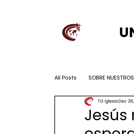
U
All Posts
SOBRE NUESTROS
TG iglesia
Dec 26,
Jesús 
esper