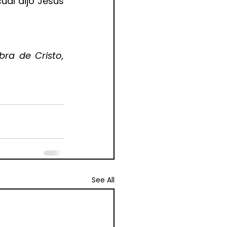
cual dijo Jesús 
a de Cristo, 
See All