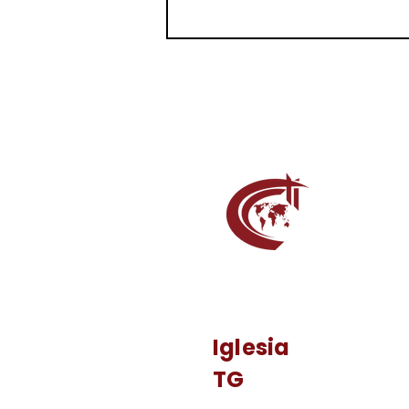
Iglesia
TG