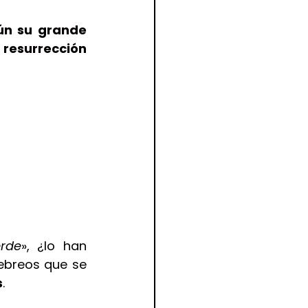
ún su grande 
resurrección 
erde
», ¿lo han 
ebreos que se 
s
.