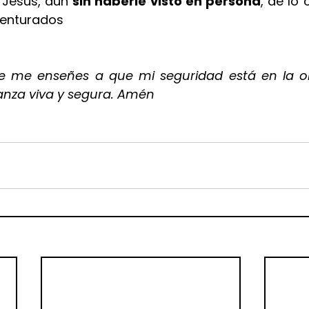
Jesús, aún 
sin haberle visto en persona
, de lo 
enturados
e me enseñes a que mi seguridad está en la obr
anza viva y segura. Amén