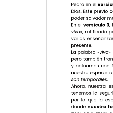
Pedro en el 
versíc
Dios. Este previo c
poder salvador me
En el 
versículo 3
,
viva
», ratificada 
varias enseñanzas.
presente.
La palabra «
viva
» 
pero también tran
y actuamos con 
nuestra esperanza 
son temporales
.
Ahora, nuestra es
tenemos la seguri
por lo que la es
donde 
nuestra fe