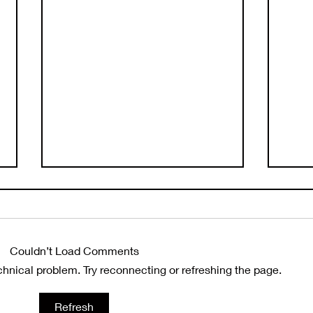
Couldn’t Load Comments
echnical problem. Try reconnecting or refreshing the page.
El costo de una herida
EL 
Refresh