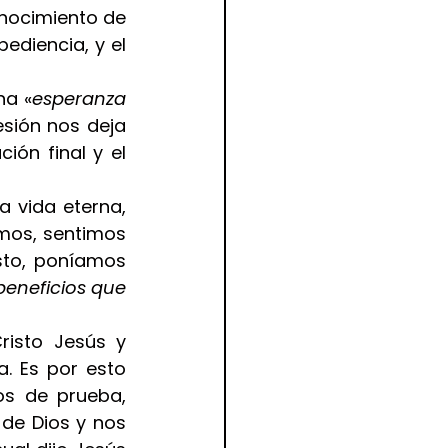
onocimiento de 
ediencia, y el 
na «
esperanza 
esión nos deja 
ón final y el 
a vida eterna, 
mos, sentimos 
sto, poníamos 
beneficios que 
isto Jesús y 
. Es por esto 
s de prueba, 
de Dios y nos 