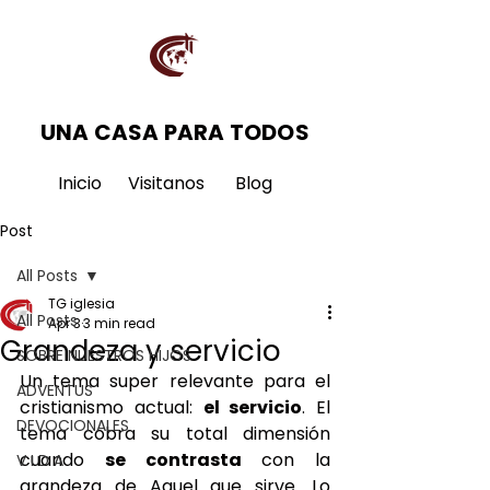
UNA CASA PARA TODOS
Inicio
Visitanos
Blog
Post
All Posts
TG iglesia
All Posts
Apr 3
3 min read
Grandeza y servicio
SOBRE NUESTROS HIJOS
Un tema super relevante para el 
ADVENTUS
cristianismo actual: 
el servicio
. El 
DEVOCIONALES
tema cobra su total dimensión 
cuando 
se contrasta
 con la 
V I D A
grandeza de Aquel que sirve. Lo 