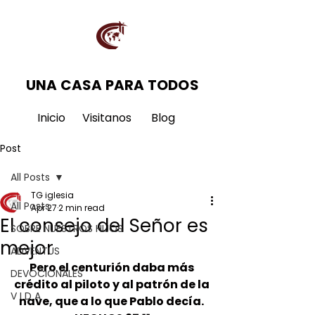
UNA CASA PARA TODOS
Inicio
Visitanos
Blog
Post
All Posts
TG iglesia
All Posts
Apr 27
2 min read
El consejo del Señor es
SOBRE NUESTROS HIJOS
mejor
ADVENTUS
Pero el centurión daba más 
DEVOCIONALES
crédito al piloto y al patrón de la 
V I D A
nave, que a lo que Pablo decía. 