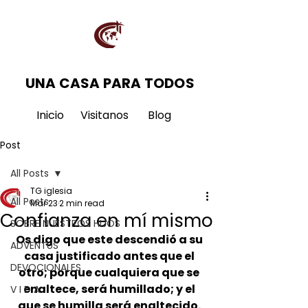
UNA CASA PARA TODOS
Inicio
Visitanos
Blog
Post
All Posts
TG iglesia
All Posts
Mar 23
2 min read
Confianza en mí mismo
SOBRE NUESTROS HIJOS
Os digo que este descendió a su 
ADVENTUS
casa justificado antes que el 
DEVOCIONALES
otro; porque cualquiera que se 
enaltece, será humillado; y el 
V I D A
que se humilla será enaltecido. 