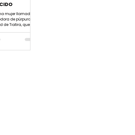
CIDO
na mujer llamada
edora de púrpura,
d de Tiatira, que
Dios, estaba
 Señor abrió el
 ella para que
tenta a lo que Pablo
OS 16:14 La
d es una virtud. No
 las personas
con esta capacidad.
 las palabras de
 embargo, entre mis
hay una mujer
 acogedora, quien
 a sus visitantes
 casa. Puedo
 la ho