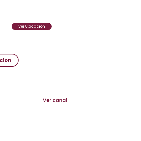
Ver Ubicacion
cion
Ver canal