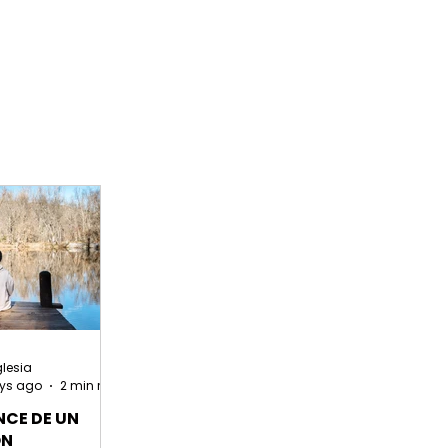
glesia
ys ago
2 min read
NCE DE UN
ÓN