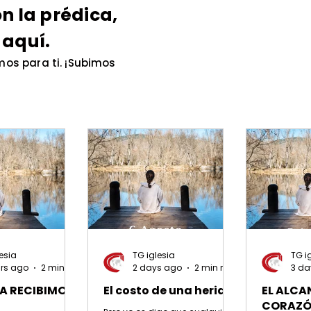
n la prédica,
 aquí.
os para ti. ¡Subimos
esia
TG iglesia
TG i
urs ago
2 min read
2 days ago
2 min read
3 da
A RECIBIMOS
El costo de una herida
EL ALCA
CORAZ