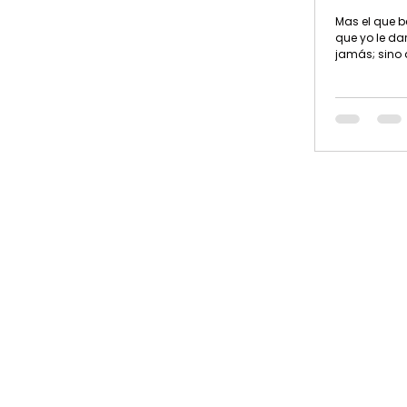
Mas el que b
que yo le da
jamás; sino
yo le daré se
de agua que
eterna. JUA
años tuve q
estudio bíbl
uno de los cursos de
adiestramien
título que m
desafío extr
paradigmas 
y hasta reli
rompió”) y a 
sorprendent
mi asignació
responder la